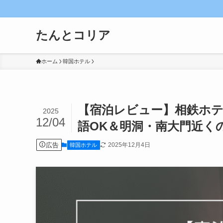
たんとコリア
ホーム
韓国ホテル
【宿泊レビュー】相鉄ホ
2025
12/04
語OK＆明洞・南大門近く
広告
2025年12月4日
韓国ホテル