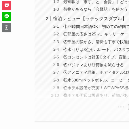
最寄駅は「市庁」と「会賢」｜どっ
荷物があるなら「会賢駅」を使おう
宿泊レビュー【ラテックスダブル】
①24時間日本語OK！初めての韓国
②部屋の広さは25㎡。キャリーケ
③部屋の静かさ、清掃も丁寧で快適
④水回りは3点セパレート。バスタ
⑤コンセントは韓国Cタイプ。変換
⑥パジャマあり◎荷物を減らせる
⑦アメニティ詳細、ボディタオルは
⑧水500mlペットボトル、コーヒ
⑨ホテル設備が充実！WOWPASS
⑩ホテル周辺は坂道あり。荷物があ