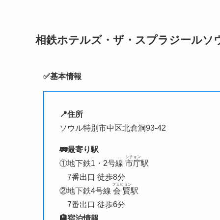
相鉄ホテルズ・ザ・スプラジールソ
✅️基本情報
📍住所
ソウル特別市中区北倉洞93-42
🚃最寄り駅
シチョン
①地下鉄1・2号線
市庁
駅
7番出口 徒歩8分
フェヒョン
②地下鉄4号線
会賢
駅
7番出口 徒歩6分
🏨宿泊情報