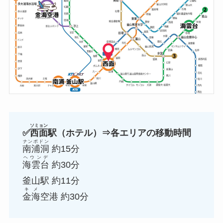
ソミョン
✅️
西面
駅（ホテル）⇒各エリアの移動時間
ナンポドン
南浦洞
約15分
ヘウンデ
海雲台
約30分
釜山駅 約11分
キメ
金海
空港 約30分