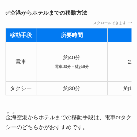
✅️空港からホテルまでの移動方法
スクロールできます
移動手段
所要時間
約40分
電車
2,
電車30分＋徒歩8分
タクシー
約30分
約18
キメ
金海
空港からホテルまでの移動手段は、電車orタク
シーのどちらかがおすすめです。