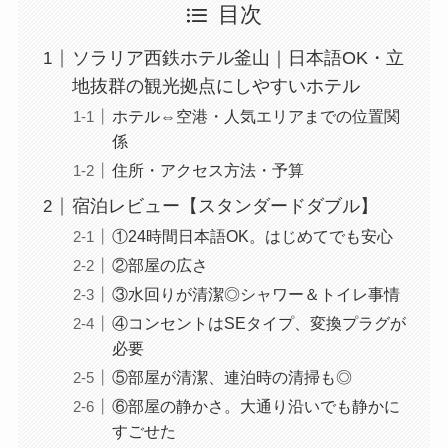
目次
ソラリア西鉄ホテル釜山｜日本語OK・立
地抜群の観光拠点にしやすいホテル
ホテル⇔空港・人気エリアまでの位置関
係
住所・アクセス方法・予算
宿泊レビュー【スタンダードダブル】
①24時間日本語OK。はじめてでも安心
②部屋の広さ
③水回りが清潔◎シャワー＆トイレ事情
④コンセントはSEタイプ、変換プラグが
必要
⑤部屋が清潔、連泊時の清掃も◎
⑥部屋の静かさ。大通り沿いでも静かに
すごせた