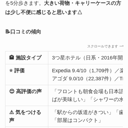
を5分歩きます。
大きい荷物・キャリーケースの方
は少し不便に感じると思います△
📝口コミの傾向
スクロールできます
🏨 施設タイプ
3つ星ホテル（日系・2016年開業
⭐ 評価
Expedia 9.4/10（1,709件）／
アゴダ 9.0/10（22,387件）／Trip
😊 高評価の声
「フロントも朝食会場も日本語
ばが美味しい」「シャワーの水
⚠️ 気をつける
「駅からの坂道がきつい」「歯
声
「部屋はコンパクト」