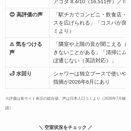
アゴダ 8.4/10（16,511件）／Trip
😊 高評価の声
「駅チカでコンビニ・飲食店・
スを広げられる」「コスパが良
ミより）
⚠️ 気をつける
「隣室や上階の音が聞こえる（
声
きないことがある」「清掃にム
ぼ通じない（英語対応）」
🛁 水回り
シャワーは独立ブースで使いや
指摘が2026年6月にあり
※評価は各サイト表示の総合値、声は日本人口コミより（2026年7月確
認）
＼ 空室状況をチェック ／