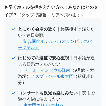
▶早くホテルを押さえたい方へ！あなたはどのタ
イプ？
（タップで該当エリアへ飛べます）
とにかく会場の近く
｜終演後すぐ帰りた
い・連日参戦
→
徒歩圏内ホテルへ（オリンピックパ
ークテル）
はじめての遠征で安心重視
｜日本語が通
じる日系ホテルがいい
→
ドーミーインソウル江南
（9号線・大
浴場）／
スプラジール東大門
（駅徒歩1
分）
コンサートも観光も楽しみたい
｜夜まで
遊べる街に泊まりたい
→
東大門エリアの3軒へ