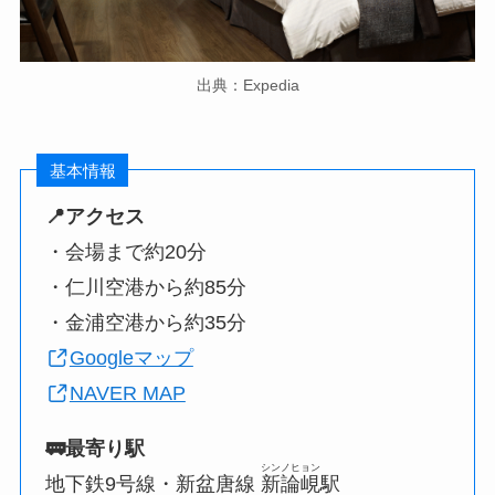
出典：Expedia
基本情報
📍アクセス
・会場まで約20分
・仁川空港から約85分
・金浦空港から約35分
Googleマップ
NAVER MAP
🚃最寄り駅
シンノヒョン
地下鉄9号線・新盆唐線
新論峴
駅