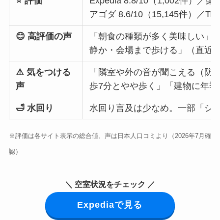
⭐ 評価
Expedia 8.8/10（1,002件
アゴダ 8.6/10（15,145件）／Trip
😊 高評価の声
「朝食の種類が多く美味しい」
静か・会場まで歩ける」（直近1
⚠️ 気をつける
「隣室や外の音が聞こえる（防
声
歩7分とやや歩く」「建物に年季（
🛁 水回り
水回り言及は少なめ。一部「シ
※評価は各サイト表示の総合値、声は日本人口コミより（2026年7月確
認）
＼ 空室状況をチェック ／
Expediaで見る