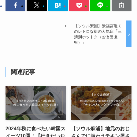
【ソウル安国】景福宮近く
のレトロな街の人気店「三
清洞ホットク（삼청동호
떡）」
関連記事
2024年秋に食べたい韓国ス
【ソウル麻浦】地元のおじ
イーツ10選！【行きたいお
さんでに賑わうチキン屋さ