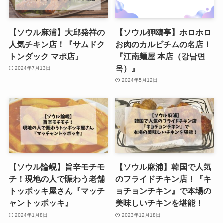
【ソウル麻浦】大邱発祥の
【ソウル狎鴎亭】ホロホロ
人気チキン店！『サムドク
お肉のカルビチムの名店！
トンダック マポ店』
『江南麺屋 本店（강남면
옥）』
2024年7月13日
2024年5月12日
【ソウル論峴】旨辛モチモ
【ソウル麻浦】韓国で人気
チ！現地の人で賑わう老舗
のフライドチキン店！『キ
トッポッキ屋さん『マッチ
ョチョンチキン』で本場の
ャントッポッキ』
美味しいチキンを堪能！
2024年1月8日
2023年12月18日