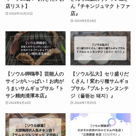
店リスト】
ん『チキンジュマク トファ
店』
2024年10月22日
2024年9月18日
【ソウル狎鴎亭】芸能人の
【ソウル弘大】セリ盛りだ
サインがいっぱい！お肉が
くさん！変わり種サムギョ
うまいサムギョプサル『ト
プサル『プルトゥンヌンテ
サン精肉清潭本店』
ジ（풀뜯는 돼지）』
2024年9月14日
2024年7月25日