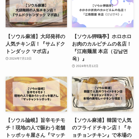
【ソウル麻浦】大邱発祥の
【ソウル狎鴎亭】ホロホロ
人気チキン店！『サムドク
お肉のカルビチムの名店！
トンダック マポ店』
『江南麺屋 本店（강남면
옥）』
2024年7月13日
2024年5月12日
【ソウル論峴】旨辛モチモ
【ソウル麻浦】韓国で人気
チ！現地の人で賑わう老舗
のフライドチキン店！『キ
トッポッキ屋さん『マッチ
ョチョンチキン』で本場の