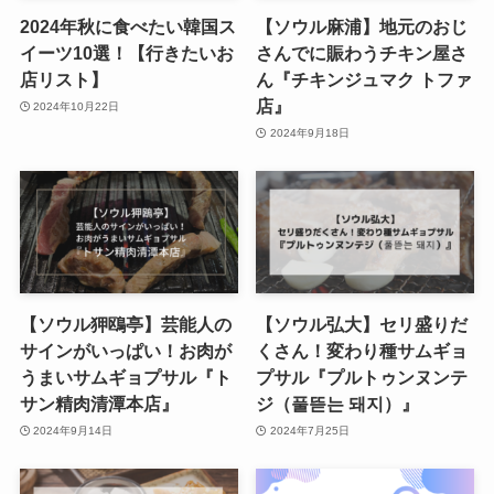
2024年秋に食べたい韓国ス
【ソウル麻浦】地元のおじ
イーツ10選！【行きたいお
さんでに賑わうチキン屋さ
店リスト】
ん『チキンジュマク トファ
店』
2024年10月22日
2024年9月18日
【ソウル狎鴎亭】芸能人の
【ソウル弘大】セリ盛りだ
サインがいっぱい！お肉が
くさん！変わり種サムギョ
うまいサムギョプサル『ト
プサル『プルトゥンヌンテ
サン精肉清潭本店』
ジ（풀뜯는 돼지）』
2024年9月14日
2024年7月25日