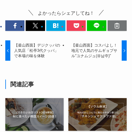
よかったらシェアしてね！
【釜山西面】デジクッパの
【釜山西面】コスパよし！
人気店「松亭3代クッパ」
地元で人気のサムギョプサ
で本場の味を体験
ル"ユナムジュ(유남주)"
関連記事