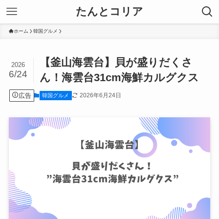
たんとコリア
ホーム
韓国グルメ
【釜山海雲台】貝が盛りだくさ
2026
6/24
ん！海雲台31cm海鮮カルグクス
広告
2026年6月24日
韓国グルメ